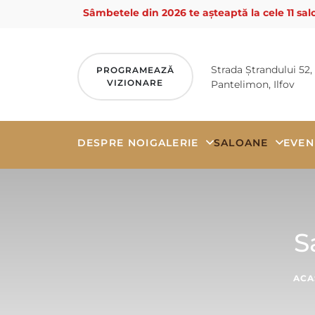
Sâmbetele din 2026 te așteaptă la cele 11 salo
Strada Ștrandului 52,
PROGRAMEAZĂ
VIZIONARE
Pantelimon, Ilfov
DESPRE NOI
GALERIE
SALOANE
EVEN
Skip
to
content
S
ACA