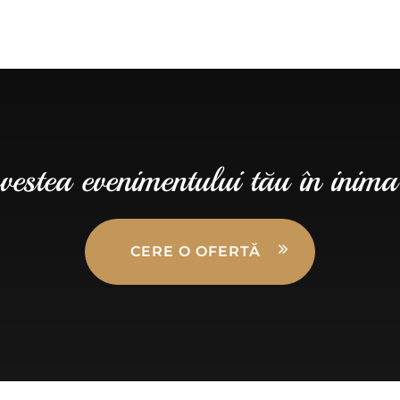
vestea evenimentului tău în inima
CERE O OFERTĂ