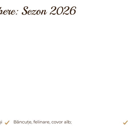
ibere: Sezon 2026
și
Băncuțe, felinare, covor alb;