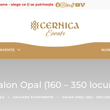
ane - alege ce ți se potrivește
IMENTE
NUN
alon Opal (160 – 350 locur
SĂ
SALOANE EVENIMENTE
SALON OPAL (160 – 350 LO