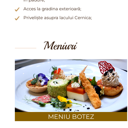
în pădure;
Acces la gradina exterioară;
Priveliște asupra lacului Cernica;
Meniuri
MENIU BOTEZ