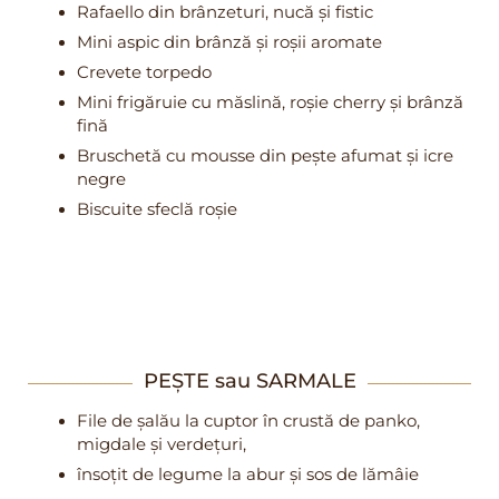
Rafaello din brânzeturi, nucă și fistic
Mini aspic din brânză și roșii aromate
Crevete torpedo
Mini frigăruie cu măslină, roșie cherry și brânză
fină
Bruschetă cu mousse din pește afumat și icre
negre
Biscuite sfeclă roșie
PEȘTE sau SARMALE
File de șalău la cuptor în crustă de panko,
migdale și verdețuri,
însoțit de legume la abur și sos de lămâie