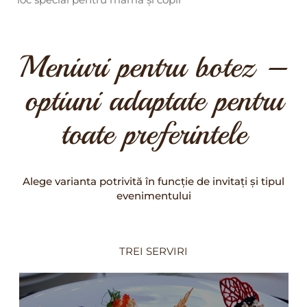
loc special pentru mamă și copil
Meniuri pentru botez –
optiuni adaptate pentru
toate preferintele
Alege varianta potrivită în funcție de invitați și tipul
evenimentului
TREI SERVIRI