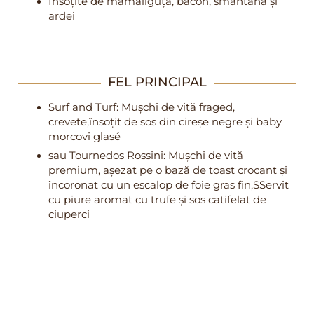
Însoțite de mămăliguță, bacon, smântână și
ardei
FEL PRINCIPAL
Surf and Turf: Mușchi de vită fraged,
crevete,însoțit de sos din cireșe negre și baby
morcovi glasé
sau Tournedos Rossini: Mușchi de vită
premium, așezat pe o bază de toast crocant și
încoronat cu un escalop de foie gras fin,SServit
cu piure aromat cu trufe și sos catifelat de
ciuperci