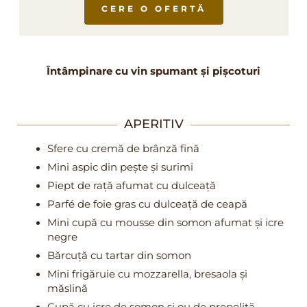
CERE O OFERTĂ
Întâmpinare cu vin spumant și pișcoturi
APERITIV
Sfere cu cremă de brânză fină
Mini aspic din pește și surimi
Piept de rață afumat cu dulceață
Parfé de foie gras cu dulceață de ceapă
Mini cupă cu mousse din somon afumat și icre
negre
Bărcuță cu tartar din somon
Mini frigăruie cu mozzarella, bresaola și
măslină
Cupă cu icre de somon și ou de prepeliță