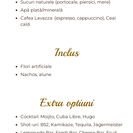
Sucuri naturale (portocale, piersici, mere)
Apă plată/minerală
Cafea Lavazza: (espresso, cappuccino), Ceai
cald
Inclus
Flori artificiale
Nachos, alune
Extra optiuni
Cocktail: Moijto, Cuba Libre, Hugo
Shot-uri: B52, Kamikaze, Tequila, Jägermeister
Lemonade Bar, Fresh Bar, Cheese Bar, Fruit