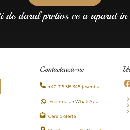
 de darul pretios ce a aparut in
Contactează-ne
Ur
+40 316 315 348 (events)
Scrie-ne pe WhatsApp
Cere o ofertă