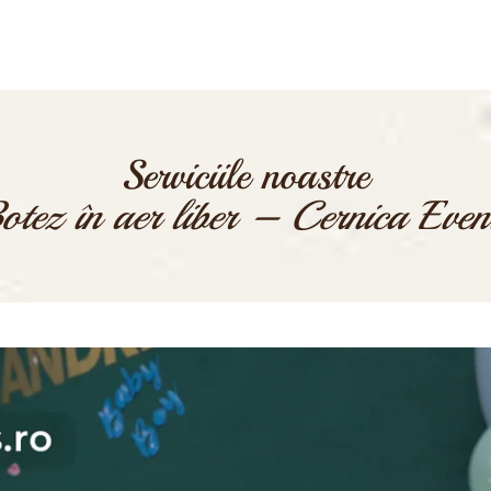
Serviciile noastre
otez în aer liber – Cernica Even