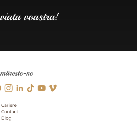
 viata voastra!
măreste-ne
Cariere
Contact
Blog