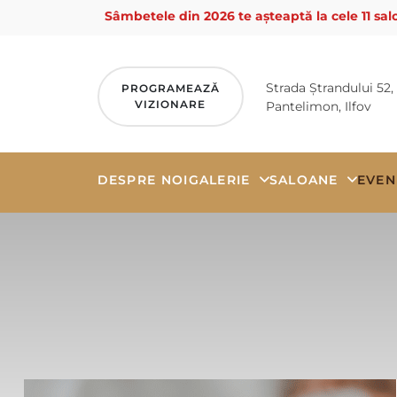
Sâmbetele din 2026 te așteaptă la cele 11 salo
Strada Ștrandului 52,
PROGRAMEAZĂ
VIZIONARE
Pantelimon, Ilfov
DESPRE NOI
GALERIE
SALOANE
EVEN
Skip
to
content