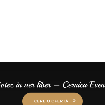
otez în aer liber – Cernica Even
CERE O OFERTĂ