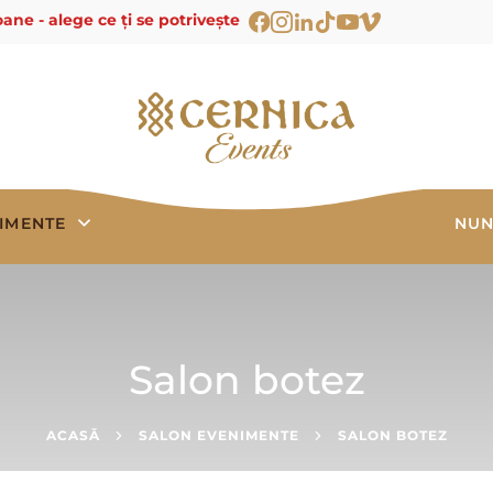
ane - alege ce ți se potrivește
IMENTE
NUN
Salon botez
ACASĂ
SALON EVENIMENTE
SALON BOTEZ