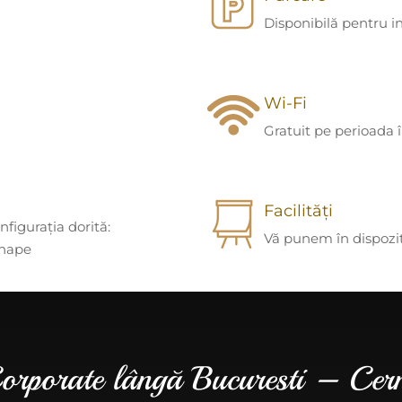
Disponibilă pentru i
Wi-Fi
Gratuit pe perioada 
Facilități
nfigurația dorită:
Vă punem în dispoziți
shape
Corporate lângă Bucuresti – Cer