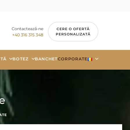
Contactează-ne
CERE O OFERTĂ
PERSONALIZATĂ
+40 316 315 348
TĂ
BOTEZ
BANCHET
CORPORATE
e
ATE