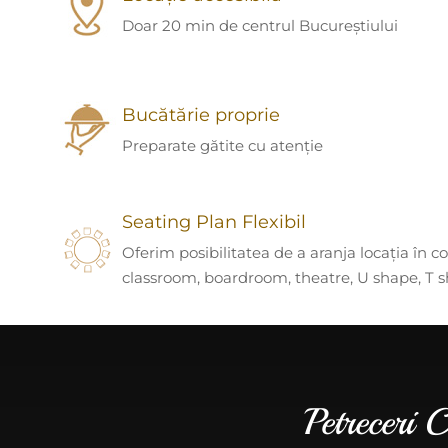
Doar 20 min de centrul Bucureștiului
Bucătărie proprie
Preparate gătite cu atenție
Seating Plan Flexibil
Oferim posibilitatea de a aranja locația în co
classroom, boardroom, theatre, U shape, T 
Petreceri 