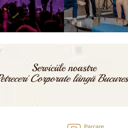
CERE OFERTA!
CERE OFERTA!
Serviciile noastre
etreceri Corporate lângă Bucures
Parcare