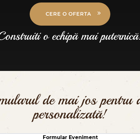
CERE O OFERTA
Construiti o echipă mai puternică
ularul de mai jos pentru a 
personalizată!