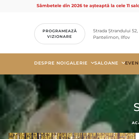
Sâmbetele din 2026 te așteaptă la cele 11 salo
Strada Ștrandului 52,
PROGRAMEAZĂ
VIZIONARE
Pantelimon, Ilfov
DESPRE NOI
GALERIE
SALOANE
EVEN
Skip
to
content
AC