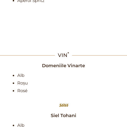
Aperol Spritz
*
VIN
Domeniile Vinarte
Alb
Roșu
Rosé
sau
Siel Tohani
Alb