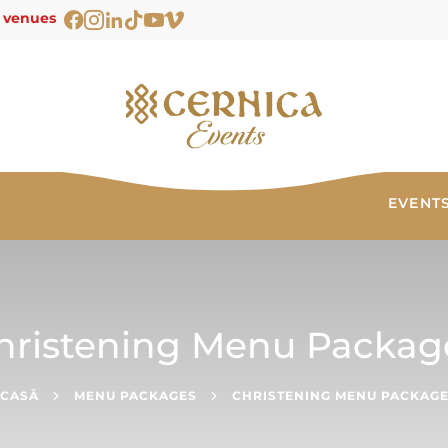
1 venues
EVENT
hristening Menu Packag
CASĂ
MENU PACKAGES
CHRISTENING MENU PACKAG