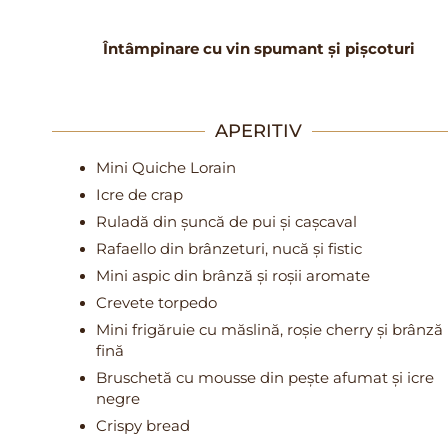
Întâmpinare cu vin spumant și pișcoturi
APERITIV
Mini Quiche Lorain
Icre de crap
Ruladă din șuncă de pui și cașcaval
Rafaello din brânzeturi, nucă și fistic
Mini aspic din brânză și roșii aromate
Crevete torpedo
Mini frigăruie cu măslină, roșie cherry și brânză
fină
Bruschetă cu mousse din pește afumat și icre
negre
Crispy bread