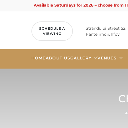
Available Saturdays for 2026 – choose from 1
Strandului Street 52,
SCHEDULE A
VIEWING
Pantelimon, Ilfov
HOME
ABOUT US
GALLERY
VENUES
Skip
to
content
C
A