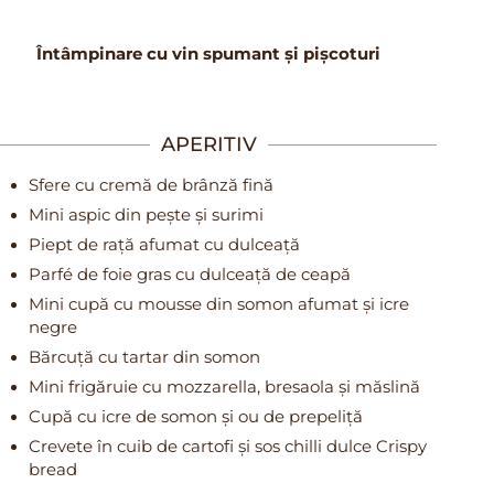
Întâmpinare cu vin spumant și pișcoturi
APERITIV
Sfere cu cremă de brânză fină
Mini aspic din pește și surimi
Piept de rață afumat cu dulceață
Parfé de foie gras cu dulceață de ceapă
Mini cupă cu mousse din somon afumat și icre
negre
Bărcuță cu tartar din somon
Mini frigăruie cu mozzarella, bresaola și măslină
Cupă cu icre de somon și ou de prepeliță
Crevete în cuib de cartofi și sos chilli dulce Crispy
bread