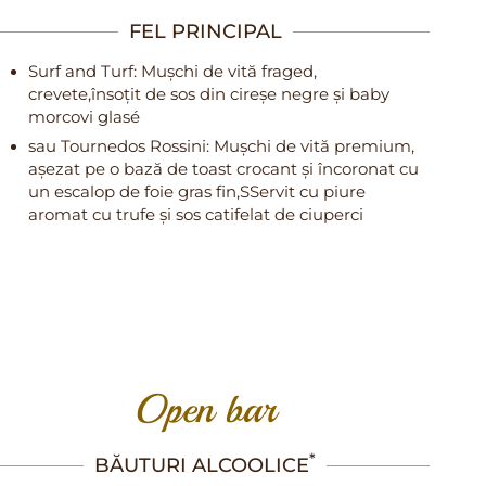
FEL PRINCIPAL
Surf and Turf: Mușchi de vită fraged,
crevete,însoțit de sos din cireșe negre și baby
morcovi glasé
sau Tournedos Rossini: Mușchi de vită premium,
așezat pe o bază de toast crocant și încoronat cu
un escalop de foie gras fin,SServit cu piure
aromat cu trufe și sos catifelat de ciuperci
Open bar
*
BĂUTURI ALCOOLICE