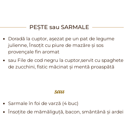
PEȘTE sau SARMALE
Doradă la cuptor, așezat pe un pat de legume
julienne, Însoțit cu piure de mazăre și sos
provençale fin aromat
sau File de cod negru la cuptor,servit cu spaghete
de zucchini, fistic măcinat și mentă proaspătă
sau
Sarmale în foi de varză (4 buc)
Însoțite de mămăliguță, bacon, smântână și ardei