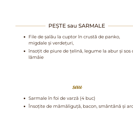
PEȘTE sau SARMALE
File de șalău la cuptor în crustă de panko,
migdale și verdețuri,
însoțit de piure de țelină, legume la abur și sos
lămâie
sau
Sarmale în foi de varză (4 buc)
Însoțite de mămăliguță, bacon, smântână și ar