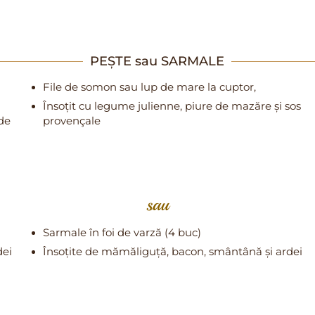
PEȘTE sau SARMALE
File de somon sau lup de mare la cuptor,
Însoțit cu legume julienne, piure de mazăre și sos
 de
provençale
sau
Sarmale în foi de varză (4 buc)
dei
Însoțite de mămăliguță, bacon, smântână și ardei