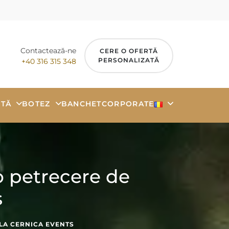
Contactează-ne
CERE O OFERTĂ
PERSONALIZATĂ
+40 316 315 348
TĂ
BOTEZ
BANCHET
CORPORATE
 o petrecere de
s
 LA CERNICA EVENTS