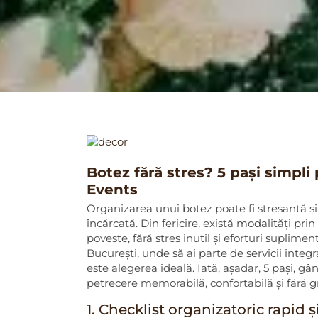
Botez fără stres? 5 pași simpli
Events
Organizarea unui botez poate fi stresantă ș
încărcată. Din fericire, există modalități p
poveste, fără stres inutil și eforturi suplime
București, unde să ai parte de servicii integra
este alegerea ideală. Iată, așadar, 5 pași, 
petrecere memorabilă, confortabilă și fără gri
1. Checklist organizatoric rapid ș