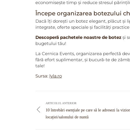
economisește timp și reduce stresul părințil
Începe organizarea botezului chi
Dacă îți dorești un botez elegant, plăcut și l
integrate, oferte speciale și facilități practic
Descoperă pachetele noastre de botez
și s
bugetului tău!
La Cernica Events, organizarea perfectă dev
fără efort suplimentar, și bucură-te de zâmb
tale!
Sursa:
lyla.ro
Navigare
în
ARTICOLUL ANTERIOR
articole
10 întrebări esențiale pe care să le adresezi la vizio
locației/salonului de nuntă