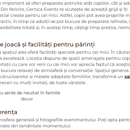
e important să oferi preparate potrivite atât copiilor, cât și adu
in fericire, Cernica Events te scutește de această grijă și îți
al create pentru cei mici. Astfel, copiii pot avea propriile m
activ, în timp ce adulții se pot bucura de preparate rafinate, 
ibilitate totală și, în același timp, câștigi timp prețios, nema
e joacă și facilități pentru părinți
 spațiul ales oferă facilități speciale pentru cei mici. În căuta
ts excelează. Locația dispune de spații amenajate pentru copi
nvitații cu care vor veni cu cei mici vor aprecia faptul că acești
 bucura relaxați de atmosferă și conversație. Spațiul generos 
e cărucioarelor și mesele adaptate familiilor, transformă un
sa
eceri cu mulți invitați, de toate vârstele.
 serile de neuitat în familie
ferența
osfera generală și fotografiile evenimentului. Poți opta pent
pirate din tendințele momentului: