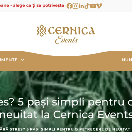
ane - alege ce ți se potrivește
IMENTE
NUN
es? 5 pași simpli pentru
neuitat la Cernica Event
ĂRĂ STRES? 5 PAȘI SIMPLI PENTRU O PETRECERE DE NEUITAT