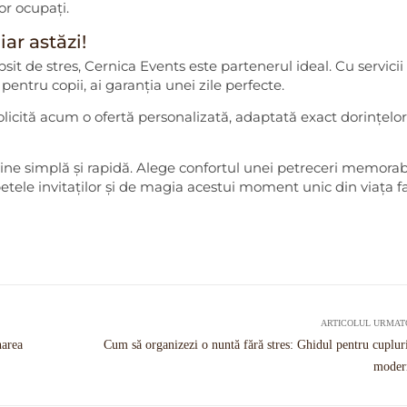
or ocupați.
ar astăzi!
ipsit de stres, Cernica Events este partenerul ideal. Cu servicii
e pentru copii, ai garanția unei zile perfecte.
olicită acum o ofertă personalizată, adaptată exact dorințelor
ine simplă și rapidă. Alege confortul unei petreceri memorabi
etele invitaților și de magia acestui moment unic din viața f
ARTICOLUL URMAT
narea
Cum să organizezi o nuntă fără stres: Ghidul pentru cuplur
moder