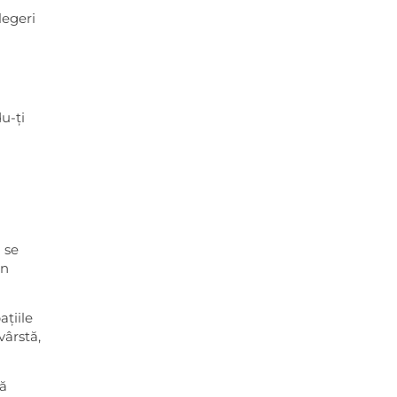
legeri
u-ți
 se
in
ațiile
vârstă,
să