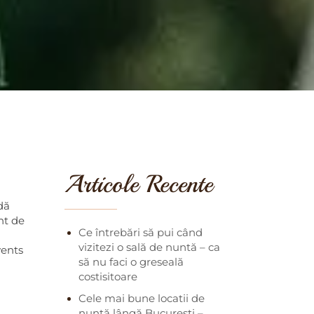
Articole Recente
dă
nt de
Ce întrebări să pui când
vizitezi o sală de nuntă – ca
vents
să nu faci o greseală
costisitoare
Cele mai bune locatii de
nuntă lângă București –