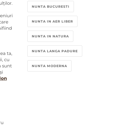
lților.
NUNTA BUCURESTI
eniuri
NUNTA IN AER LIBER
care
ifiind
NUNTA IN NATURA
NUNTA LANGA PADURE
rea ta,
i, cu
a sunt
NUNTA MODERNA
și
lon
ru