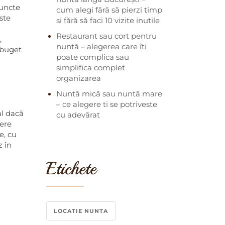
puncte
cum alegi fără să pierzi timp
ste
si fără să faci 10 vizite inutile
Restaurant sau cort pentru
,
nuntă – alegerea care îti
 buget
poate complica sau
simplifica complet
organizarea
Nuntă mică sau nuntă mare
– ce alegere ti se potriveste
al dacă
cu adevărat
fere
e, cu
z în
Etichete
LOCATIE NUNTA