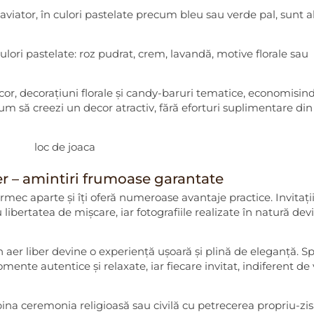
aviator, în culori pastelate precum bleu sau verde pal, sunt a
ulori pastelate: roz pudrat, crem, lavandă, motive florale sau
cor, decorațiuni florale și candy-baruri tematice, economisind
i cum să creezi un decor atractiv, fără eforturi suplimentare din
ber – amintiri frumoase garantate
rmec aparte și îți oferă numeroase avantaje practice. Invitații
libertatea de mișcare, iar fotografiile realizate în natură dev
aer liber devine o experiență ușoară și plină de eleganță. Sp
nte autentice și relaxate, iar fiecare invitat, indiferent de 
mbina ceremonia religioasă sau civilă cu petrecerea propriu-zi