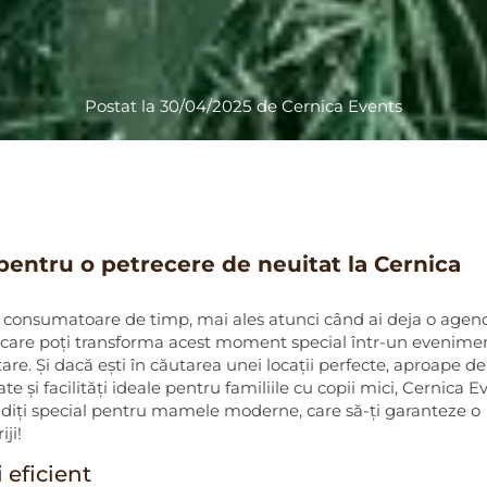
Postat la
30/04/2025
de
Cernica Events
 pentru o petrecere de neuitat la Cernica
i consumatoare de timp, mai ales atunci când ai deja o agen
rin care poți transforma acest moment special într-un evenime
ntare. Și dacă ești în căutarea unei locații perfecte, aproape de
te și facilități ideale pentru familiile cu copii mici, Cernica E
gândiți special pentru mamele moderne, care să-ți garanteze o
ji!
i eficient