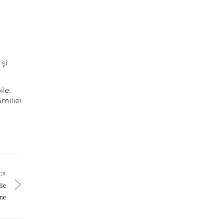
 și
le,
amiliei
OR
ile
ne