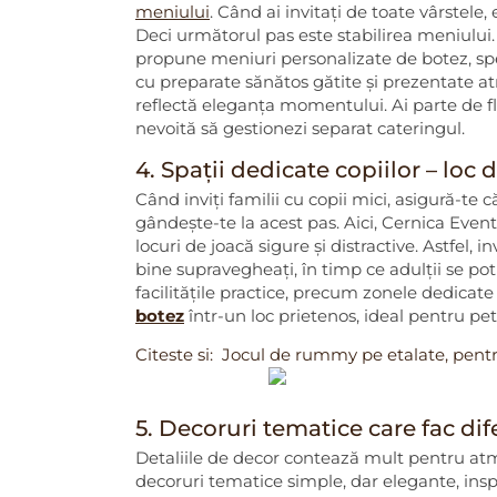
meniului
. Când ai invitați de toate vârstele, 
Deci următorul pas este stabilirea meniului. D
propune meniuri personalizate de botez, speci
cu preparate sănătos gătite și prezentate atr
reflectă eleganța momentului. Ai parte de flex
nevoită să gestionezi separat cateringul.
4. Spații dedicate copiilor – loc d
Când inviți familii cu copii mici, asigură-te că
gândește-te la acest pas. Aici, Cernica Even
locuri de joacă sigure și distractive. Astfel, i
bine supravegheați, în timp ce adulții se pot
facilitățile practice, precum zonele dedicat
botez
într-un loc prietenos, ideal pentru petr
Citeste si:
Jocul de rummy pe etalate, pentru
5. Decoruri tematice care fac di
Detaliile de decor contează mult pentru atm
decoruri tematice simple, dar elegante, ins