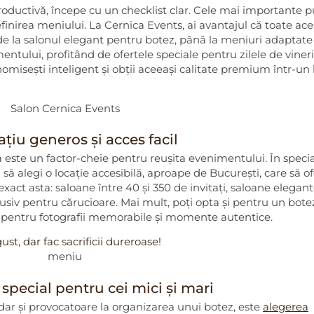
productivă, începe cu un checklist clar. Cele mai importante 
definirea meniului. La Cernica Events, ai avantajul că toate ace
 de la salonul elegant pentru botez, până la meniuri adaptate
entului, profitând de ofertele speciale pentru zilele de vineri
omisești inteligent și obții aceeași calitate premium într-un
ațiu generos și acces facil
 este un factor-cheie pentru reușita evenimentului. În speci
al să alegi o locație accesibilă, aproape de București, care să o
 exact asta: saloane între 40 și 350 de invitați, saloane elegant
clusiv pentru cărucioare. Mai mult, poți opta și pentru un bote
al pentru fotografii memorabile și momente autentice.
ust, dar fac sacrificii dureroase!
special pentru cei mici și mari
dar și provocatoare la organizarea unui botez, este
alegerea