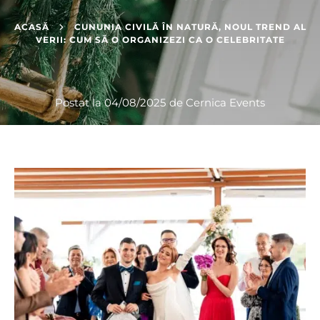
ACASĂ
CUNUNIA CIVILĂ ÎN NATURĂ, NOUL TREND AL
VERII: CUM SĂ O ORGANIZEZI CA O CELEBRITATE
Postat la
04/08/2025
de
Cernica Events