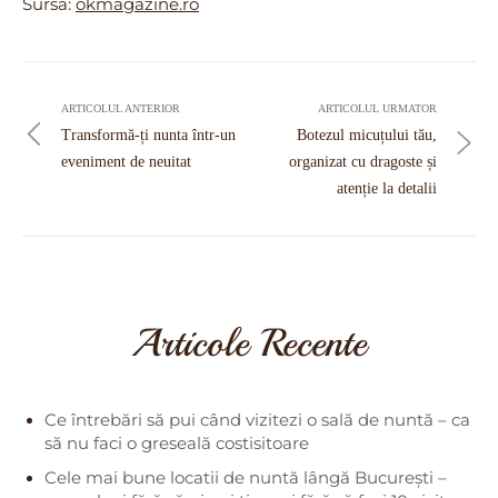
Sursa:
okmagazine.ro
Navigare
în
ARTICOLUL ANTERIOR
ARTICOLUL URMATOR
articole
Transformă-ți nunta într-un
Botezul micuțului tău,
eveniment de neuitat
organizat cu dragoste și
atenție la detalii
Articole Recente
Ce întrebări să pui când vizitezi o sală de nuntă – ca
să nu faci o greseală costisitoare
Cele mai bune locatii de nuntă lângă București –