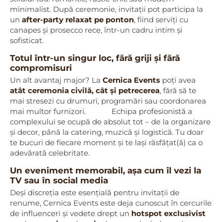
minimalist. După ceremonie, invitații pot participa la
un
after-party relaxat pe ponton
, fiind serviți cu
canapes și prosecco rece, într-un cadru intim și
sofisticat.
Totul într-un singur loc, fără griji și fără
compromisuri
Un alt avantaj major? La
Cernica Events
poți avea
atât ceremonia civilă, cât și petrecerea
, fără să te
mai stresezi cu drumuri, programări sau coordonarea
mai multor furnizori. Echipa profesionistă a
complexului se ocupă de absolut tot – de la organizare
și decor, până la catering, muzică și logistică. Tu doar
te bucuri de fiecare moment și te lași răsfățat(ă) ca o
adevărată celebritate.
Un eveniment memorabil, așa cum îl vezi la
TV sau în social media
Deși discreția este esențială pentru invitații de
renume, Cernica Events este deja cunoscut în cercurile
de influenceri și vedete drept un
hotspot exclusivist