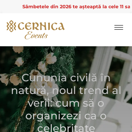
Sâmbetele din 2026 te așteaptă la cele 11 saloane
Skip
to
content
Cununia civilă în
natură, noul trend al
verii: cum să o
organizezi ca o
celebritate