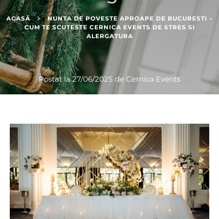
ACASĂ
NUNTA DE POVESTE APROAPE DE BUCURESTI –
CUM TE SCUTESTE CERNICA EVENTS DE STRES SI
ALERGATURA
Postat la
27/06/2025
de
Cernica Events