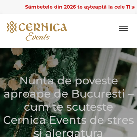
Sâmbetele din 2026 te așteaptă la cele 11 saloan
Skip
to
content
Nunta de poveste
aproape de Bucuresti –
cum te scuteste
Cernica Events de stres
si alergatura