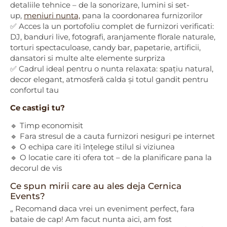
detaliile tehnice – de la sonorizare, lumini si set-
up,
meniuri nunta,
pana la coordonarea furnizorilor
✅ Acces la un portofoliu complet de furnizori verificati:
DJ, banduri live, fotografi, aranjamente florale naturale,
torturi spectaculoase, candy bar, papetarie, artificii,
dansatori si multe alte elemente surpriza
✅ Cadrul ideal pentru o nunta relaxata: spațiu natural,
decor elegant, atmosferă calda și totul gandit pentru
confortul tau
Ce castigi tu?
🔹 Timp economisit
🔹 Fara stresul de a cauta furnizori nesiguri pe internet
🔹 O echipa care iti înțelege stilul si viziunea
🔹 O locatie care iti ofera tot – de la planificare pana la
decorul de vis
Ce spun mirii care au ales deja Cernica
Events?
„ Recomand daca vrei un eveniment perfect, fara
bataie de cap! Am facut nunta aici, am fost