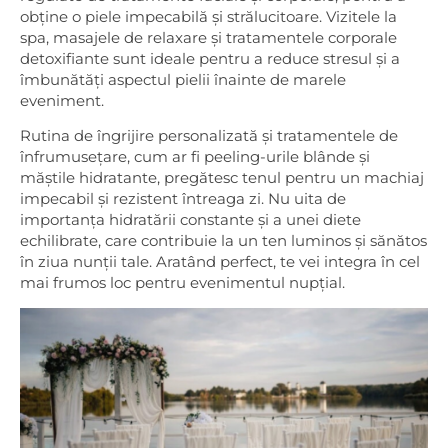
obține o piele impecabilă și strălucitoare. Vizitele la
spa, masajele de relaxare și tratamentele corporale
detoxifiante sunt ideale pentru a reduce stresul și a
îmbunătăți aspectul pielii înainte de marele
eveniment.
Rutina de îngrijire personalizată și tratamentele de
înfrumusețare, cum ar fi peeling-urile blânde și
măștile hidratante, pregătesc tenul pentru un machiaj
impecabil și rezistent întreaga zi. Nu uita de
importanța hidratării constante și a unei diete
echilibrate, care contribuie la un ten luminos și sănătos
în ziua nunții tale. Aratând perfect, te vei integra în cel
mai frumos loc pentru evenimentul nupțial.