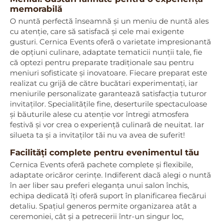
memorabilă
O nuntă perfectă înseamnă și un meniu de nuntă ales
cu atenție, care să satisfacă și cele mai exigente
gusturi. Cernica Events oferă o varietate impresionantă
de opțiuni culinare, adaptate tematicii nunții tale, fie
că optezi pentru preparate tradiționale sau pentru
meniuri sofisticate și inovatoare. Fiecare preparat este
realizat cu grijă de către bucătari experimentați, iar
meniurile personalizate garantează satisfacția tuturor
invitaților. Specialitățile fine, deserturile spectaculoase
și băuturile alese cu atenție vor întregi atmosfera
festivă și vor crea o experiență culinară de neuitat. Iar
silueta ta și a invitaților tăi nu va avea de suferit!
Facilități complete pentru evenimentul tău
Cernica Events oferă pachete complete și flexibile,
adaptate oricăror cerințe. Indiferent dacă alegi o nuntă
în aer liber sau preferi eleganța unui salon închis,
echipa dedicată îți oferă suport în planificarea fiecărui
detaliu. Spațiul generos permite organizarea atât a
ceremoniei, cât și a petrecerii într-un singur loc,