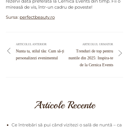
rezervi data preferată la Cernica Events din timp. Fii o
mireasă de vis, într-un cadru de poveste!
Sursa:
perfectbeauty.ro
Navigare
în
ARTICOLUL ANTERIOR
ARTICOLUL URMATOR
articole
Nunta ta, stilul tău: Cum să-ți
Trenduri de top pentru
personalizezi evenimentul
nuntile din 2025: Inspira-te
de la Cernica Events
Articole Recente
Ce întrebări să pui când vizitezi o sală de nuntă – ca