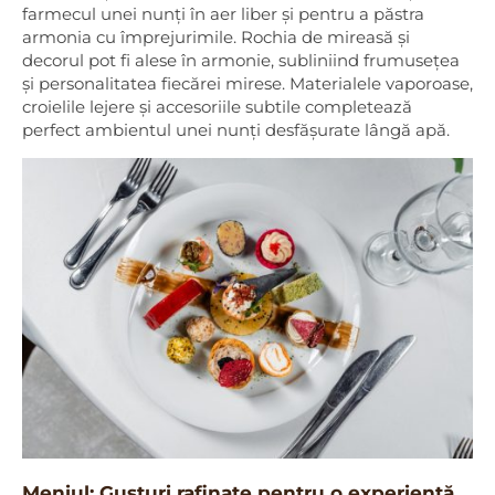
farmecul unei nunți în aer liber și pentru a păstra
armonia cu împrejurimile. Rochia de mireasă și
decorul pot fi alese în armonie, subliniind frumusețea
și personalitatea fiecărei mirese. Materialele vaporoase,
croielile lejere și accesoriile subtile completează
perfect ambientul unei nunți desfășurate lângă apă.
Meniul: Gusturi rafinate pentru o experiență