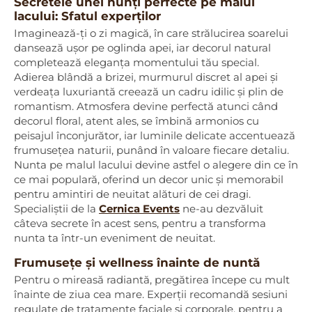
Secretele unei nunți perfecte pe malul
lacului: Sfatul experților
Imaginează-ți o zi magică, în care strălucirea soarelui
dansează ușor pe oglinda apei, iar decorul natural
completează eleganța momentului tău special.
Adierea blândă a brizei, murmurul discret al apei și
verdeața luxuriantă creează un cadru idilic și plin de
romantism. Atmosfera devine perfectă atunci când
decorul floral, atent ales, se îmbină armonios cu
peisajul înconjurător, iar luminile delicate accentuează
frumusețea naturii, punând în valoare fiecare detaliu.
Nunta pe malul lacului devine astfel o alegere din ce în
ce mai populară, oferind un decor unic și memorabil
pentru amintiri de neuitat alături de cei dragi.
Specialiștii de la
Cernica Events
ne-au dezvăluit
câteva secrete în acest sens, pentru a transforma
nunta ta într-un eveniment de neuitat.
Frumusețe și wellness înainte de nuntă
Pentru o mireasă radiantă, pregătirea începe cu mult
înainte de ziua cea mare. Experții recomandă sesiuni
regulate de tratamente faciale și corporale, pentru a