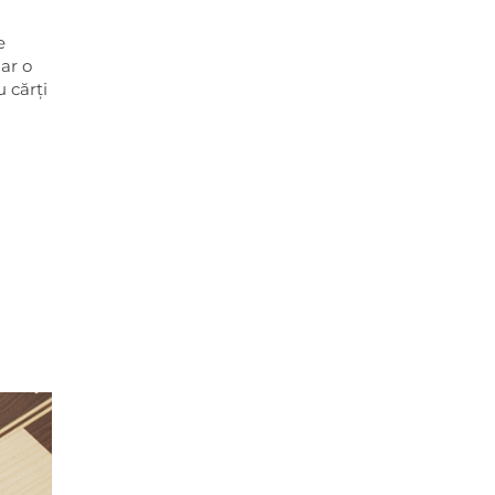
e
ar o
 cărți