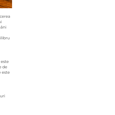
ecerea
ai
mâni
ilibru
 este
e de
e este
uri