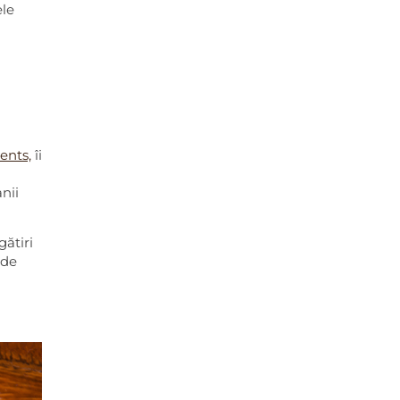
ele
ents,
îi
nii
gătiri
 de