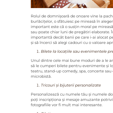
Rolul de domnișoară de onoare vine la pach
burlăcițelor, o sfătuiesc pe mireasă în aleger
important este că o susțin moral pe mireasă
sau poate chiar luni de pregătiri elaborate. 
importantă decât banii pe care i-ai alocat pe
și să încerci să alegi cadouri cu o valoare ap
Bilete la locațiile sau evenimentele pr
Unul dintre cele mai bune moduri de a le arăt
să le cumperi bilete pentru evenimente și loc
teatru, stand-up comedy, spa, concerte sau 
microbistă.
Tricouri și bijuterii personalizate
Personalizează cu numele tău și numele domn
poți inscripționa și mesaje amuzante potrivite 
fotografiile vor fi mult mai interesante.