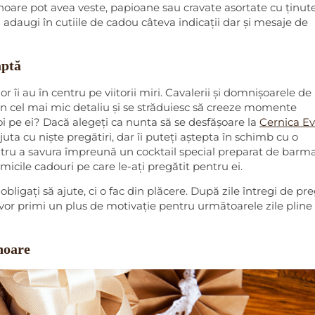
noare pot avea veste, papioane sau cravate asortate cu ținut
ă adaugi în cutiile de cadou câteva indicații dar și mesaje de
aptă
or îi au în centru pe viitorii miri. Cavalerii și domnișoarele de
în cel mai mic detaliu și se străduiesc să creeze momente
voi pe ei? Dacă alegeți ca nunta să se desfășoare la
Cernica Ev
uta cu niște pregătiri, dar îi puteți aștepta în schimb cu o
tru a savura împreună un cocktail special preparat de barma
 micile cadouri pe care le-ați pregătit pentru ei.
bligați să ajute, ci o fac din plăcere. După zile întregi de pre
i vor primi un plus de motivație pentru următoarele zile pline
noare