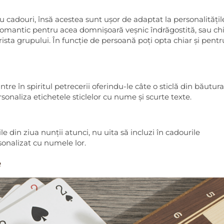
u cadouri, însă acestea sunt ușor de adaptat la personalitățil
mantic pentru acea domnișoară veșnic îndrăgostită, sau chi
sta grupului. În funcție de persoană poți opta chiar și pentru
tre în spiritul petrecerii oferindu-le câte o sticlă din băutura
ersonaliza etichetele sticlelor cu nume și scurte texte.
le din ziua nunții atunci, nu uita să incluzi în cadourile
sonalizat cu numele lor.
e