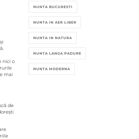
NUNTA BUCURESTI
NUNTA IN AER LIBER
NUNTA IN NATURA
și
ă.
NUNTA LANGA PADURE
 nici o
rurile
NUNTA MODERNA
le mai
scă de
dorești
are
iile