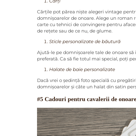
Cărți
Cărțile pot părea niște alegeri vintage pentr
domnișoarelor de onoare. Alege un roman ro
carte cu tehnici de convingere pentru afaceri
de rețete sau de ce nu, de glume.
Sticle personalizate de băutură
Ajută-le pe domnișoarele tale de onoare să in
preferată. Ca să fie totul mai special, poți p
Halate de baie personalizate
Dacă vrei o ședință foto specială cu pregătiri
domnișoarelor și câte un halat din satin per
#5 Cadouri pentru cavalerii de onoar