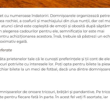
et cu numeroase îndatoriri. Domnișoarele organizează petr
ea rochiei, a coafurii și machiajului din ziua nunții, dar cel m
 atunci când este copleșită de emoții și obosită după săptă
În alegerea cadourilor pentru ele, semnificația lor este mai
ntru achiziționarea acestora. Însă, trebuie să păstrezi un ech
roximativ egală.
eferate
a prietenelor tale că le cunoști preferințele și ții cont de ele
uri potrivite cu interesele lor. Poți opta pentru bilete la pies
chiar bilete la un meci de fotbal, dacă una dintre domnișoar
ișoarelor de onoare tricouri, brățări și pandantive. Pe trico
pentru fiecare fată în parte. În acest fel veți fi asortate, iar