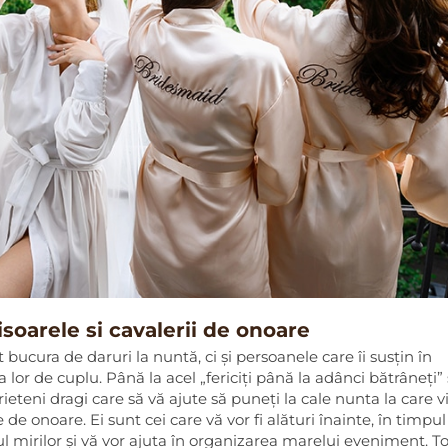
soarele si cavalerii de onoare
 bucura de daruri la nuntă, ci și persoanele care îi susțin în
 lor de cuplu. Până la acel „fericiți până la adânci bătrâneți”
ieteni dragi care să vă ajute să puneți la cale nunta la care vi
e de onoare. Ei sunt cei care vă vor fi alături înainte, în timpul 
l mirilor și vă vor ajuta în organizarea marelui eveniment. To