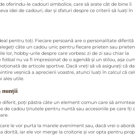
inde oferindu-le cadouri simbolice, care să arate cât de bine îi
eva idei de cadouri, dar și sfaturi despre ce criterii să luați în
eal pentru toți. Fiecare persoană are o personalitate diferită 
 alegeți câte un cadou unic pentru fiecare prieten sau prieten
le lor, hobby-urile despre care vorbesc zi de zi sau chiar la
de fotbal nu va fi impresionat de o agendă și un stilou, așa cum
ționată de articole sportive. Dacă vreți să vă asigurați că da
intire veșnică a aprecierii voastre, atunci luați în calcul că ce
 ales utile.
 nunții
e diferit, poți păstra câte un element comun care să amintea
e de cadou ținutele pentru nuntă sau accesoriile pe care îți 
are.
e care le vor purta la marele eveniment sau, dacă vrei o abord
ea dorită, iar ele vor merge la croitorie și vor opta pentru propr