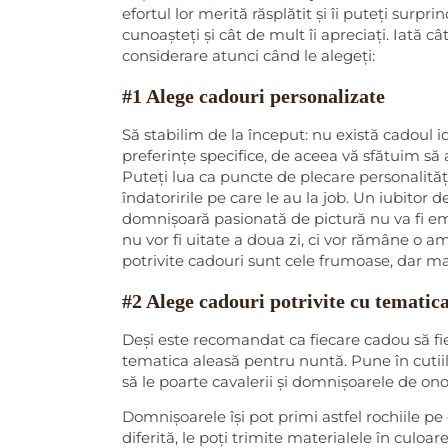
efortul lor merită răsplătit și îi puteți surpr
cunoașteți și cât de mult îi apreciați. Iată cât
considerare atunci când le alegeți:
#1 Alege cadouri personalizate
Să stabilim de la început: nu există cadoul id
preferințe specifice, de aceea vă sfătuim să
Puteți lua ca puncte de plecare personalități
îndatoririle pe care le au la job. Un iubitor 
domnișoară pasionată de pictură nu va fi emo
nu vor fi uitate a doua zi, ci vor rămâne o am
potrivite cadouri sunt cele frumoase, dar mai
#2 Alege cadouri potrivite cu tematica
Deși este recomandat ca fiecare cadou să fi
tematica aleasă pentru nuntă. Pune în cutiil
să le poarte cavalerii și domnișoarele de ono
Domnișoarele își pot primi astfel rochiile p
diferită, le poți trimite materialele în culoar