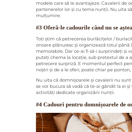
modele care să le avantajeze. Cavalerii de o
partenerelor lor și cu tema nunții. Nu uita s
mulțumire.
#3 Oferă-le cadourile când nu se aște
Toți știm că petrecerea burlăcițelor / burlacil
onoare plănuiesc și organizează totul până 
memorabile. Dar ce-ai fi să-i surprindeți și 
puteți chema la locație, sub pretextul de a aj
petrecere surpriză. E momentul perfect pen
noștri și de a le oferi, poate chiar pe ponton,
Nu uita că domnișoarele și cavalerii nu sunt o
se vor bucura să vadă că te-ai gândit la ei ș
activități dedicate organizării nunții.
#4 Cadouri pentru domnișoarele de o