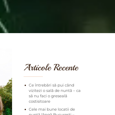
Articole Recente
Ce întrebări să pui când
vizitezi o sală de nuntă – ca
să nu faci o greseală
costisitoare
Cele mai bune locatii de
nuntă lângă București –