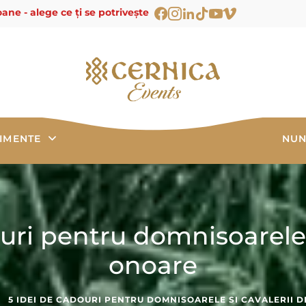
ane - alege ce ți se potrivește
IMENTE
NUN
uri pentru domnisoarele 
onoare
5 IDEI DE CADOURI PENTRU DOMNISOARELE SI CAVALERII 