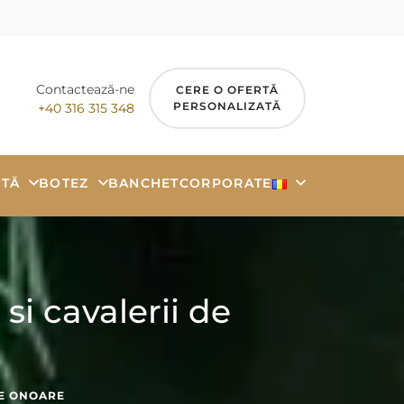
Contactează-ne
CERE O OFERTĂ
PERSONALIZATĂ
+40 316 315 348
TĂ
BOTEZ
BANCHET
CORPORATE
si cavalerii de
DE ONOARE