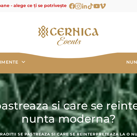
ane - alege ce ți se potrivește
IMENTE
NUN
 pastreaza si care se reint
nunta moderna?
TRADITII SE PASTREAZA SI CARE SE REINTERPRETEAZA LA O 