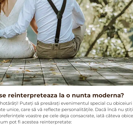
e se reinterpreteaza la o nunta moderna?
otărâți! Puteți să presărați evenimentul special cu obiceiuri
 unice, care să vă reflecte personalitățile. Dacă încă nu știți
 preferințele voastre pe cele deja consacrate, iată câteva obice
cum pot fi acestea reinterpretate: