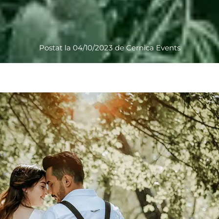
Postat la
04/10/2023
de
Cernica Events