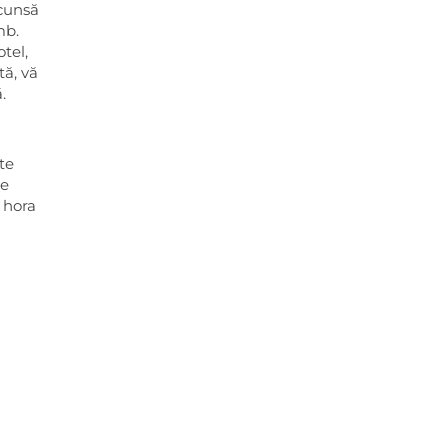
scunsă
mb.
tel,
tă, vă
.
te
pe
ă hora