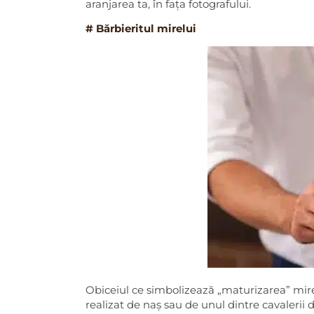
aranjarea ta, în fața fotografului.
# Bărbieritul mirelui
Obiceiul ce simbolizează „maturizarea” mirel
realizat de naș sau de unul dintre cavalerii d