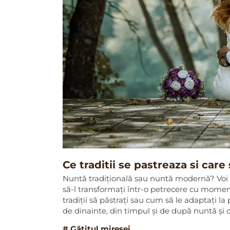
Ce traditii se pastreaza si car
Nuntă tradițională sau nuntă modernă? Voi h
să-l transformați într-o petrecere cu momente
tradiții să păstrați sau cum să le adaptați la
de dinainte, din timpul și de după nuntă și 
# Gătitul miresei