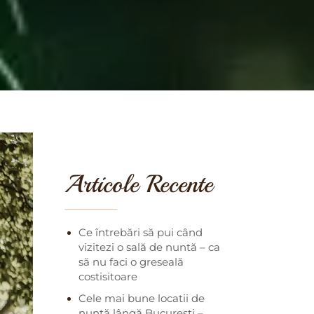
Articole Recente
Ce întrebări să pui când
vizitezi o sală de nuntă – ca
să nu faci o greseală
costisitoare
Cele mai bune locatii de
nuntă lângă București –