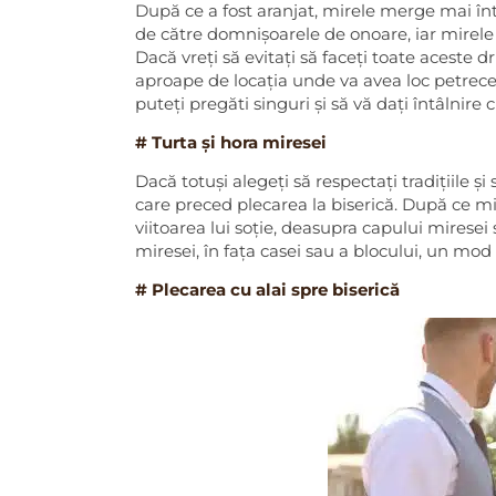
După ce a fost aranjat, mirele merge mai întâ
de către domnișoarele de onoare, iar mirele
Dacă vreți să evitați să faceți toate aceste d
aproape de locația unde va avea loc petrecere
puteți pregăti singuri și să vă dați întâlnire 
# Turta și hora miresei
Dacă totuși alegeți să respectați tradițiile 
care preced plecarea la biserică. După ce 
viitoarea lui soție, deasupra capului miresei
miresei, în fața casei sau a blocului, un mo
# Plecarea cu alai spre biserică