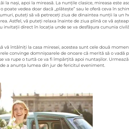
i la nași, apoi la mireasă. La nunțile clasice, mireasa este a
 o poate vedea doar dacă „plătește” sau le oferă ceva în schi
rumuri, puteți să vă petreceți ziua de dinaintea nunții la un ho
a. Astfel, vă puteți relaxa înainte de ziua plină ce vă așteap
cu invitații direct în locația unde se va desfășura cununia civilă
și să vă întâlniți la casa miresei, acestea sunt cele două momen
mirele convinge domnișoarele de onoare că merită să o vadă 
 se va rupe o turtă ce va fi împărțită apoi nuntașilor. Urmeaz
d de a anunța lumea din jur de fericitul eveniment.