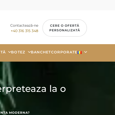
Contactează-ne
CERE O OFERTĂ
PERSONALIZATĂ
+40 316 315 348
TĂ
BOTEZ
BANCHET
CORPORATE
erpreteaza la o
NUNTA MODERNA?