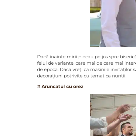
Dacă înainte mirii plecau pe jos spre biserică
felul de variante, care mai de care mai inte
de epocă. Dacă vreți ca mașinile invitaților să 
decorațiuni potrivite cu tematica nunții.
# Aruncatul cu orez